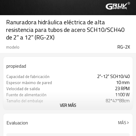
Ranuradora hidráulica eléctrica de alta
resistencia para tubos de acero SCH10/SCH40
de 2" a 12" (RG-2X)
RG-2X
modelo
propiedad
2"-12" SCH10/40
Capacidad de fabricación
10 mm
Espesor máximo de pared
23 RPM
Velocidad de salida
1100 W
Fuente de alimentación
82*47*88cm
Tamaño del embalaje
VER MÁS
130 kg
Peso bruto
Evaluacion
MÁS