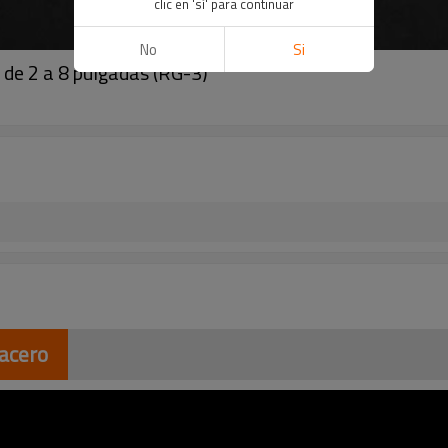
clic en 'sí' para continuar
No
Si
 de 2 a 8 pulgadas (RG-3)
 acero