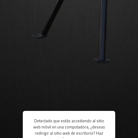
Detectado que estás accediendo al sitio
web móvil en una computadora, ¿deseas
redirigir al sitio web de escritorio? Haz