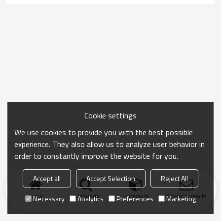
ranurar con precisión. Ideal para trabajos pesados
en el lugar de trabajo y en el taller.
Cookie settings
We use cookies to provide you with the best possible
experience. They also allow us to analyze user behavior in
order to constantly improve the website for you.
Accept all
Accept Selection
Reject All
Inicio
búsqueda
categoría
Enviar consulta
Necessary
Analytics
Preferences
Marketing