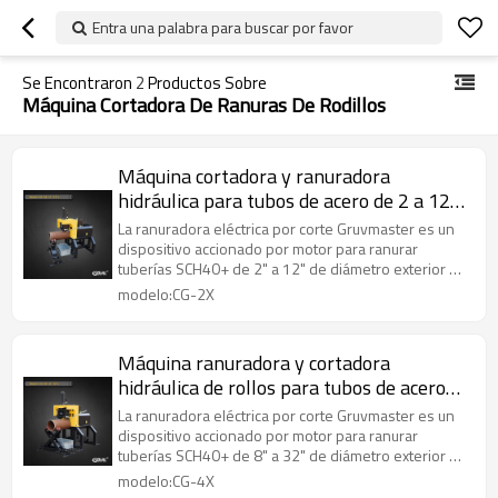
Entra una palabra para buscar por favor
Se Encontraron
2
Productos Sobre
Máquina Cortadora De Ranuras De Rodillos
Máquina cortadora y ranuradora
hidráulica para tubos de acero de 2 a 12
pulgadas (CG-2X)
La ranuradora eléctrica por corte Gruvmaster es un
dispositivo accionado por motor para ranurar
tuberías SCH40+ de 2" a 12" de diámetro exterior en
todos los materiales. Tiene fijación hidráulica,
modelo:CG-2X
alimentación manual y una cuchilla de corte para
ranurar con precisión. Ideal para trabajos pesados
en el lugar de trabajo y en el taller.
Máquina ranuradora y cortadora
hidráulica de rollos para tubos de acero
de 8 a 32 pulgadas (CG-4X)
La ranuradora eléctrica por corte Gruvmaster es un
dispositivo accionado por motor para ranurar
tuberías SCH40+ de 8" a 32" de diámetro exterior en
todos los materiales. Tiene fijación hidráulica,
modelo:CG-4X
alimentación manual y una cuchilla de corte para